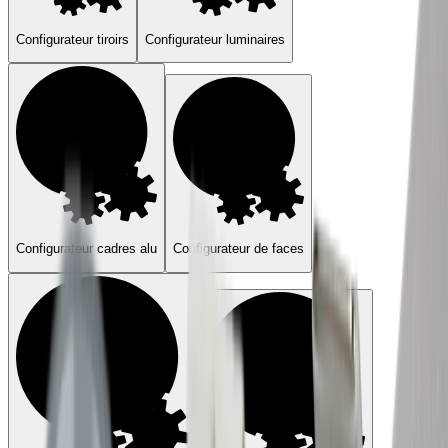
Configurateur tiroirs
Configurateur luminaires
Configurateur cadres alu
Configurateur de faces