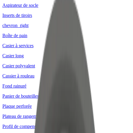
Aspirateur de socle
Inserts de tiroirs
chevron_right
Boîte de pain
Casier à services
Casier long
Casier polyvalent
Cassier à rouleau
Fond rainuré
Panier de bouteilles
Plaque perforée
Plateau de rangement
Profil de compensation