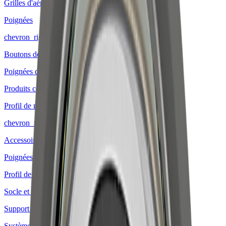
Grilles d'aération
Poignées
chevron_right
Boutons de meublex
Poignées de meubles
Produits complémentaires
Profil de meuble
chevron_right
Accessoires pour poignées encastrées
Poignées encastrées
Profil de poignée
Socle et pieds de table
Support de barre
Système de suspension