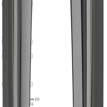
keyboard_arrow_up
68 mm
(
2
)
66 mm
(
1
)
69.5 mm
(
1
)
85 mm
(
1
)
89.5 mm
(
1
)
100 mm
(
1
)
Garantie
keyboard_arrow_up
2 Jahre
(
8
)
Hauteur
keyboard_arrow_up
14 mm
(
2
)
10 mm
(
1
)
18.5 mm
(
1
)
21.5 mm
(
1
)
Type de montage
keyboard_arrow_up
Montage
(
5
)
Montage
(
1
)
Semi-construction
(
1
)
Semi-encastré
(
1
)