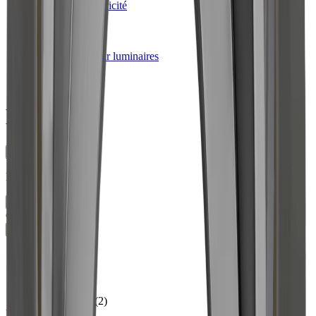
Lumière et électricité
chevron_right
Luminaires
chevron_right
Accessoires pour luminaires
chevron_right
Bagues
Bagues
tune
Filtre
Filtre
close
Couleur
keyboard_arrow_up
Blanc
(
5
)
Couleur alu
(
5
)
Nickelé mat
(
4
)
Effet d'inox
(
3
)
Chromé Brillant
(
2
)
Diamètre extérieur