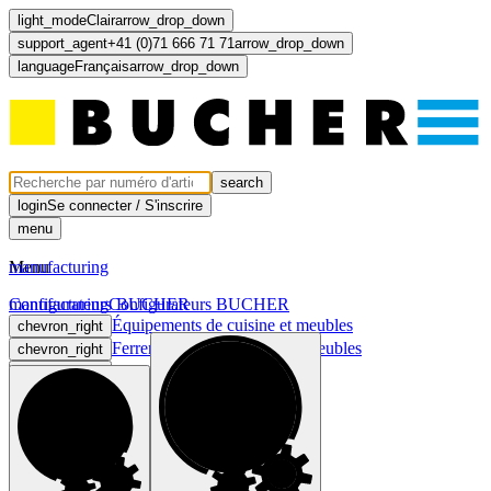
light_mode
Clair
arrow_drop_down
support_agent
+41 (0)71 666 71 71
arrow_drop_down
language
Français
arrow_drop_down
search
login
Se connecter / S'inscrire
menu
Menu
manufacturing
manufacturing
Configurateurs BUCHER
Configurateurs BUCHER
Équipements de cuisine et meubles
chevron_right
Ferrements pour cuisines et meubles
chevron_right
Lumière et électricité
chevron_right
Portes et faces
chevron_right
computer
light_mode
dark_mode
language
Français
arrow_drop_down