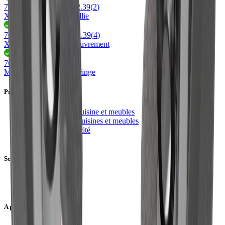
76.26062.11 - 76.26062.39
(
2
)
Xento 78 Anneau es saillie
76.26422.03 - 76.26422.39
(
4
)
Xento 78 bague de recouvrement
76.32890.05
(
1
)
Mesa® Spin 58 Aufbauringe
Produits
Équipements de cuisine et meubles
Ferrements pour cuisines et meubles
Lumière et électricité
Portes et faces
Services
Configurateurs
Downloads
A propos de nous