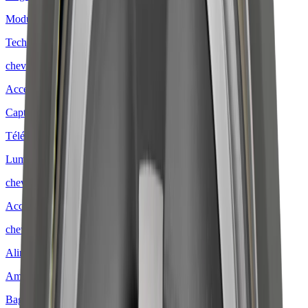
Modules variateurs
Technologie de capteurs
chevron_right
Accessoires pour capteurs
Capteurs
Télécommande
Luminaires
chevron_right
Accessoires pour luminaires
chevron_right
Alimentation directe
Ampoules
Bagues