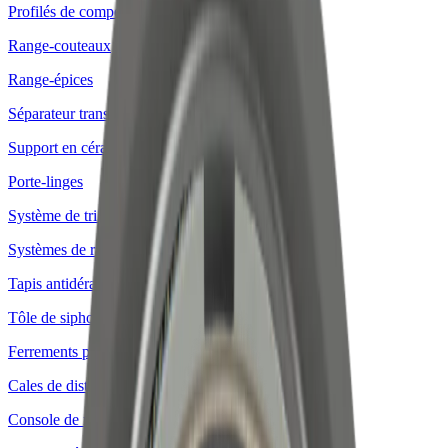
Profilés de compensation
Range-couteaux
Range-épices
Séparateur transversaux et longitudinaux
Support en céramique
Porte-linges
Système de tri des déchets
Systèmes de rails
Tapis antidérapant
Tôle de siphon
Ferrements pour cuisines et meubles
Cales de distance
Console de renfort pour plaque de cuisson