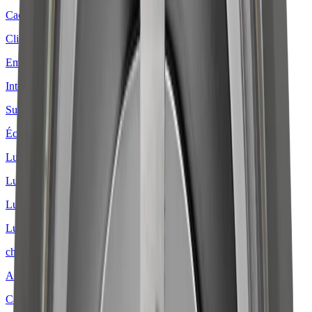
Cache
Clip de montage
Embouts
Interrupteur
Support de montage
Éclairage LED à encastrer
Luminaire à suspension
Luminaires en applique
Luminaires sur rail
Luminaires LED profilés
chevron_right
Accessoires de montage
Cache-lumière