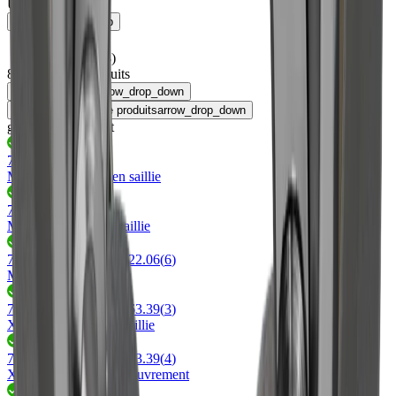
Utilisation
keyboard_arrow_up
Cuisine
(
8
)
Salle de bain
(
8
)
8
Familles de produits
sort
Disponibilité
arrow_drop_down
Vue par familles de produits
arrow_drop_down
grid_view
view_list
76.32745.05
(
1
)
Mesa® 58 anneau en saillie
76.32745.05
(
1
)
Mino 58 anneau en saillie
76.42320.06 - 76.42322.06
(
6
)
MLED bagues
76.26063.06 - 76.26063.39
(
3
)
Xenti 58 Anneau en saillie
76.26423.03 - 76.26423.39
(
4
)
Xenti 58 bague de recouvrement