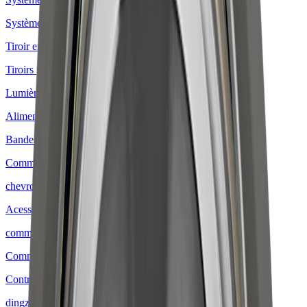
Systèmes de rayonnages
Tiroir en bois massif
Tiroirs prêts à l'emploi
Lumière et électricité
Alimentations électriques
Bandes LED
Commandes
chevron_right
Acessoires et pièces de rechange commandes
commande infrarouge
Commandes WLAN
Contrôle Bluetooth / Zigbee
dingz