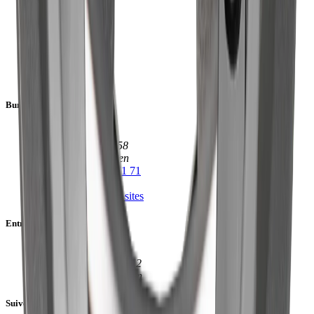
Aperçu
Vision et mission
Histoire
Team
Emploi
Apprentissages
Blog
Bureau
Beat Bucher AG
Konstanzerstrasse 58
CH-8274 Tägerwilen
call
+41 (0)71 666 71 71
mail
info@bbag.ch
location_on
Tous les sites
Entrepôt & production
Beat Bucher AG
Industrie Süd - Rampe 2
CH-8573 Siegershausen
Suivez-nous