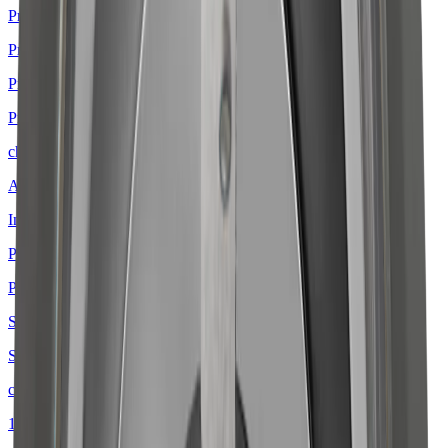
Profilé LED à encastrer
Profilés LED d'angle
Profilés LED en applique
Prises et sations de recharge
chevron_right
Accessoires pour prises
Insert de tiroir Media
Prise en applique
Prises de courant encastrées
Stations de charge Qi
Système rail
chevron_right
1 phase