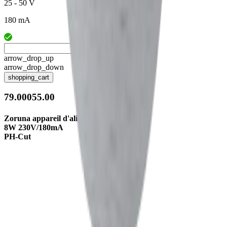
25 - 50 V
180 mA
arrow_drop_up
arrow_drop_down
shopping_cart
79.00055.00
Zoruna appareil d'aliment
8W 230V/180mA
PH-Cut