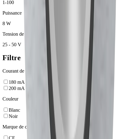
1-100
Puissance
8 W
Tension de sortie
25 - 50 V
Filtre
Courant de sortie
180
mA
200
mA
Couleur
Blanc
Noir
Marque de certification
CE