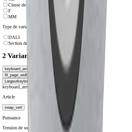
Classe de protection II
F
MM
Type de variateur
DALI
Section de phase
2 Variantes
keyboard_arrow_left
Type de variateur
fit_page_width
Élargir le tableau
Largeur
keyboard_arrow_right
keyboard_arrow_right
Article
swap_vert
Puissance
Tension de sortie