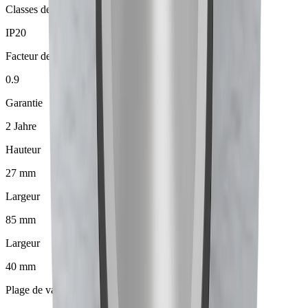
Classes de protection IP
IP20
Facteur de puissance
0.9
Garantie
2 Jahre
Hauteur
27 mm
Largeur
85 mm
Largeur
40 mm
Plage de variation