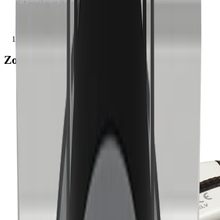
Lumière et électricité
chevron_right
Alimentations électriques
chevron_right
Zoruna® allimentation
Zoruna® allimentation