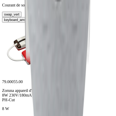
Courant de sortie
swap_vert
keyboard_arrow_right
79.00055.00
Zoruna appareil d'aliment
8W 230V/180mA
PH-Cut
8 W