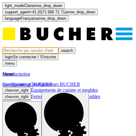
light_mode
Clair
arrow_drop_down
support_agent
+41 (0)71 666 71 71
arrow_drop_down
language
Français
arrow_drop_down
search
login
Se connecter / S'inscrire
menu
Menu
manufacturing
manufacturing
Configurateurs BUCHER
Configurateurs BUCHER
Équipements de cuisine et meubles
chevron_right
Ferrements pour cuisines et meubles
chevron_right
Lumière et électricité
chevron_right
Portes et faces
chevron_right
computer
light_mode
dark_mode
language
Français
arrow_drop_down