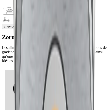
chevron_right
Zoruna® allimentation
Les alimentations Zoruna offrent un format compact, des options de
gradation flexibles comme la coupure de phase ou le DALI, ainsi
qu’une grande fiabilité au quotidien.
Idéales pour toutes les lampes Zoruna® Split.