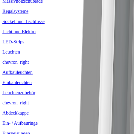
Massivholzschublade
Regalsysteme
Sockel und Tischfüsse
Licht und Elektro
LED-Strips
Leuchten
chevron_right
Aufbauleuchten
Einbauleuchten
Leuchtenzubehör
chevron_right
Abdeckkappe
Ein- / Aufbauringe
Einspeisungen