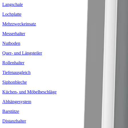
Langschale
Lochplatte
Mehrzweckeinsatz
Messerhalter
Nutboden
Quer- und Längsteiler
Rollenhalter
Tiefenausgleich
Siphonbleche
Küchen- und Möbelbeschläge
Abhängesystem
Barstütze
Distanzhalter