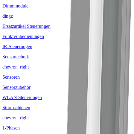
Dimmmodule
dingz
Ersatzartikel Steuerungen
Funkfernbedienungen
IR-Steuerungen
Sensortechnik
chevron_right
Sensoren
Sensorzubehör
WLAN Steuerungen
Stromschienen
chevron_right
1-Phasen