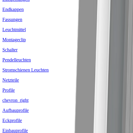
Endkappen
Fassungen
Leuchtmittel
Montageclip
Schalter
Pendelleuchten
Stromschienen Leuchten
Netzteile
Profile
chevron_right
Aufbauprofile
Eckprofile
Einbauprofile