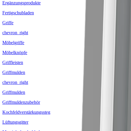
Ergänzungsprodukte
Fertigschubladen
Griffe
chevron_right
Möbelgriffe
Möbelknöpfe
Griffleisten
Griffmulden
chevron_right
Griffmulden
Griffmuldenzubehör
Kochfeldverstärkungssteg
Lüftungsgitter