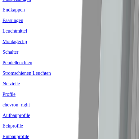
Endkappen
Fassungen
Leuchtmittel
Montageclip
Schalter
Pendelleuchten
Stromschienen Leuchten
Netzteile
Profile
chevron_right
Aufbauprofile
Eckprofile
Einbauprofile