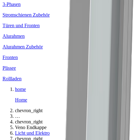
3-Phasen
Stromschienen Zubehör
Türen und Fronten
Alurahmen
Alurahmen Zubehör
Fronten
Plissee
Rollladen
home
Home
chevron_right
…
chevron_right
Veno Endkappe
Licht und Elektro
chevron_right