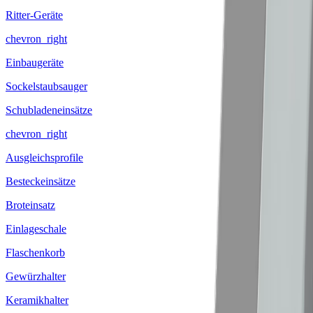
Ritter-Geräte
chevron_right
Einbaugeräte
Sockelstaubsauger
Schubladeneinsätze
chevron_right
Ausgleichsprofile
Besteckeinsätze
Broteinsatz
Einlageschale
Flaschenkorb
Gewürzhalter
Keramikhalter