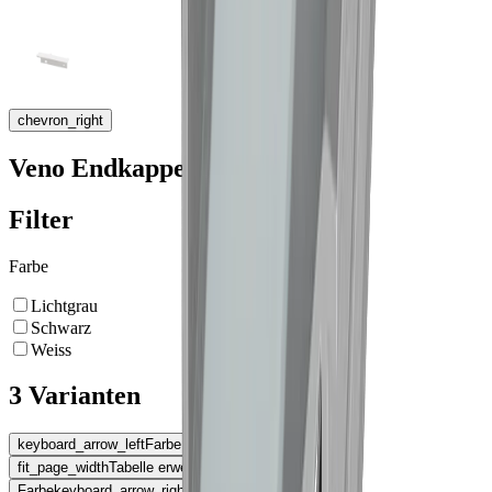
chevron_right
Veno Endkappe
Filter
Farbe
Lichtgrau
Schwarz
Weiss
3 Varianten
keyboard_arrow_left
Farbe
fit_page_width
Tabelle erweitern
Farbe
keyboard_arrow_right