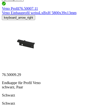
Veno Profil
76.50007.11
Veno Einbauprofil weiss
LxBxH 5800x39x13mm
keyboard_arrow_right
76.50009.29
Endkappe für Profil Veno
schwarz, Paar
Schwarz
Schwarz