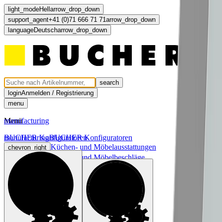
light_mode
Hell
arrow_drop_down
support_agent
+41 (0)71 666 71 71
arrow_drop_down
language
Deutsch
arrow_drop_down
search
login
Anmelden / Registrierung
menu
Menü
manufacturing
manufacturing
BUCHER Konfiguratoren
BUCHER Konfiguratoren
Küchen- und Möbelausstattungen
chevron_right
Küchen- und Möbelbeschläge
chevron_right
Licht und Elektro
chevron_right
Türen und Fronten
chevron_right
computer
light_mode
dark_mode
language
Deutsch
arrow_drop_down