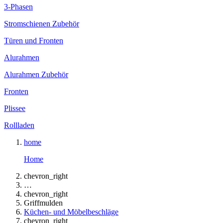
3-Phasen
Stromschienen Zubehör
Türen und Fronten
Alurahmen
Alurahmen Zubehör
Fronten
Plissee
Rollladen
home
Home
chevron_right
…
chevron_right
Griffmulden
Küchen- und Möbelbeschläge
chevron_right