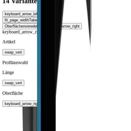
14 Varianten
keyboard_arrow_left
Variante
fit_page_width
Tabelle erweitern
Oberflächenveredelung
keyboard_arrow_right
keyboard_arrow_right
Artikel
swap_vert
Profilauswahl
Länge
swap_vert
Oberfläche
keyboard_arrow_right