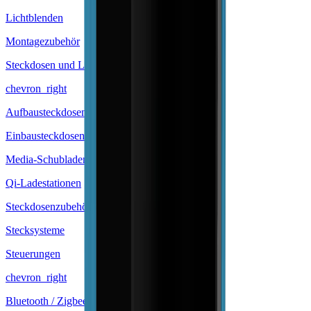
Lichtblenden
Montagezubehör
Steckdosen und Ladestationen
chevron_right
Aufbausteckdosen
Einbausteckdosen
Media-Schubladeneinsätze
Qi-Ladestationen
Steckdosenzubehör
Stecksysteme
Steuerungen
chevron_right
Bluetooth / Zigbee Steuerungen