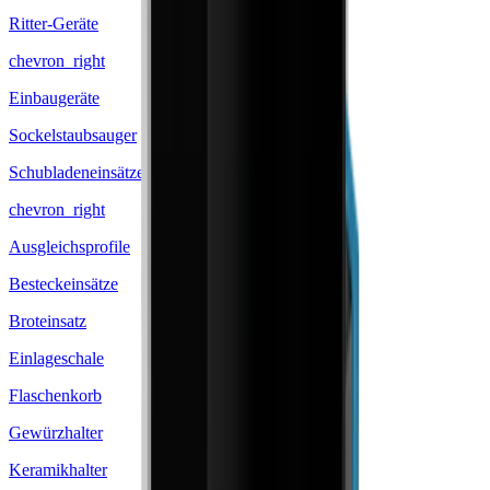
Ritter-Geräte
chevron_right
Einbaugeräte
Sockelstaubsauger
Schubladeneinsätze
chevron_right
Ausgleichsprofile
Besteckeinsätze
Broteinsatz
Einlageschale
Flaschenkorb
Gewürzhalter
Keramikhalter