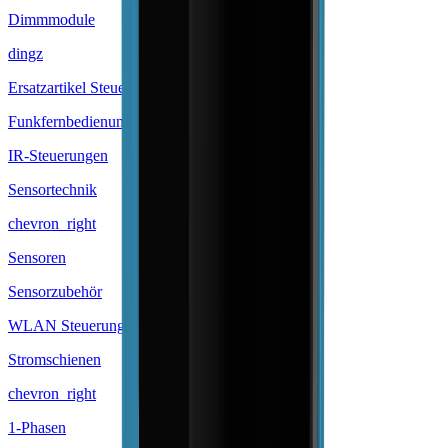
Dimmmodule
dingz
Ersatzartikel Steuerungen
Funkfernbedienungen
IR-Steuerungen
Sensortechnik
chevron_right
Sensoren
Sensorzubehör
WLAN Steuerungen
Stromschienen
chevron_right
1-Phasen