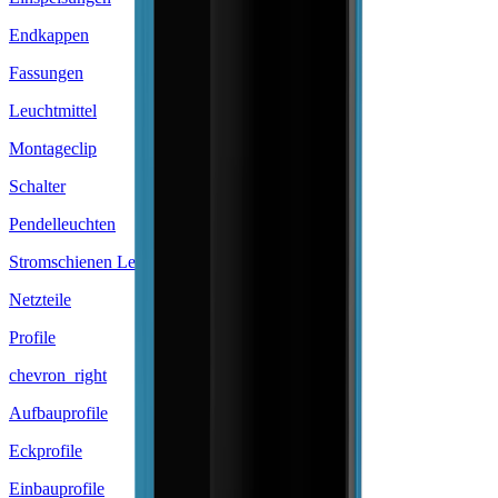
Endkappen
Fassungen
Leuchtmittel
Montageclip
Schalter
Pendelleuchten
Stromschienen Leuchten
Netzteile
Profile
chevron_right
Aufbauprofile
Eckprofile
Einbauprofile