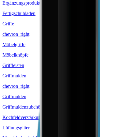
Ergänzungsprodukte
Fertigschubladen
Griffe
chevron_right
Möbelgriffe
Möbelknöpfe
Griffleisten
Griffmulden
chevron_right
Griffmulden
Griffmuldenzubehör
Kochfeldverstärkungssteg
Lüftungsgitter