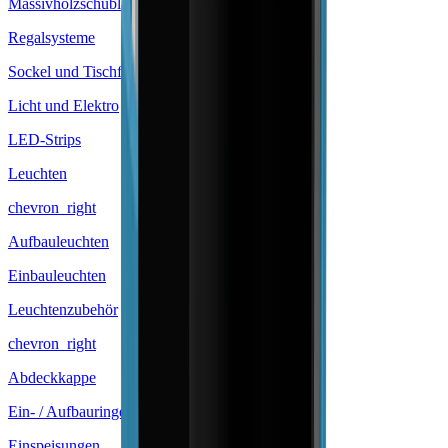
Massivholzschublade
Regalsysteme
Sockel und Tischfüsse
Licht und Elektro
LED-Strips
Leuchten
chevron_right
Aufbauleuchten
Einbauleuchten
Leuchtenzubehör
chevron_right
Abdeckkappe
Ein- / Aufbauringe
Einspeisungen