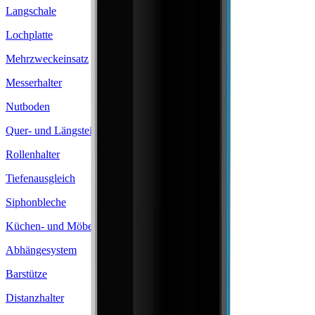
Langschale
Lochplatte
Mehrzweckeinsatz
Messerhalter
Nutboden
Quer- und Längsteiler
Rollenhalter
Tiefenausgleich
Siphonbleche
Küchen- und Möbelbeschläge
Abhängesystem
Barstütze
Distanzhalter