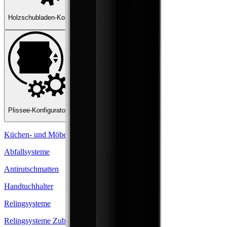
Holzschubladen-Konfigurator
Griffe-Konfigurator
Plissee-Konfigurator
Küchen- und Möbelausstattungen
Abfallsysteme
Antirutschmatten
Handtuchhalter
Relingsysteme
Relingsysteme Zubehör