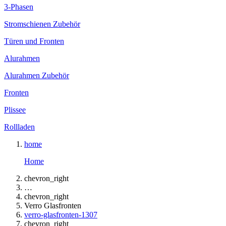
3-Phasen
Stromschienen Zubehör
Türen und Fronten
Alurahmen
Alurahmen Zubehör
Fronten
Plissee
Rollladen
home
Home
chevron_right
…
chevron_right
Verro Glasfronten
verro-glasfronten-1307
chevron_right