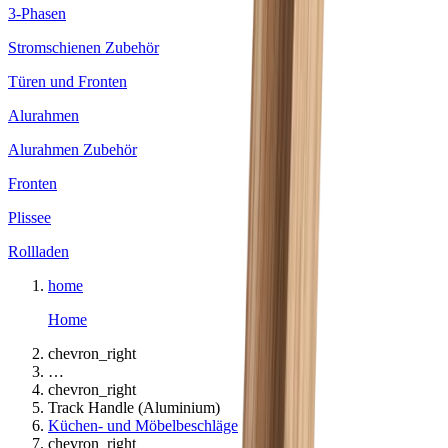
3-Phasen
Stromschienen Zubehör
Türen und Fronten
Alurahmen
Alurahmen Zubehör
Fronten
Plissee
Rollladen
home
Home
chevron_right
…
chevron_right
Track Handle (Aluminium)
Küchen- und Möbelbeschläge
chevron_right