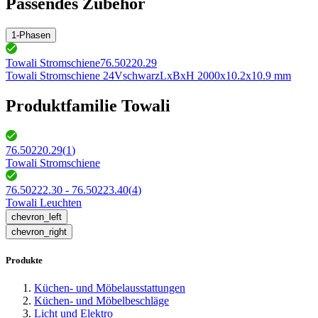
Passendes Zubehör
1-Phasen
Towali Stromschiene
76.50220.29
Towali Stromschiene 24V
schwarz
LxBxH 2000x10.2x10.9 mm
Produktfamilie Towali
76.50220.29
(
1
)
Towali Stromschiene
76.50222.30 - 76.50223.40
(
4
)
Towali Leuchten
chevron_left
chevron_right
Produkte
Küchen- und Möbelausstattungen
Küchen- und Möbelbeschläge
Licht und Elektro