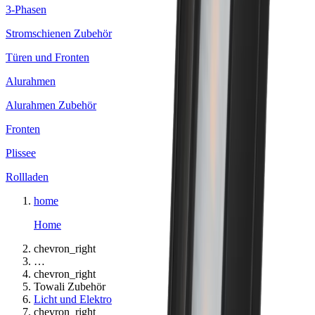
3-Phasen
Stromschienen Zubehör
Türen und Fronten
Alurahmen
Alurahmen Zubehör
Fronten
Plissee
Rollladen
home
Home
chevron_right
…
chevron_right
Towali Zubehör
Licht und Elektro
chevron_right