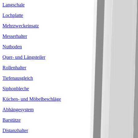
Langschale
Lochplatte
Mehrzweckeinsatz
Messerhalter
Nutboden
Quer- und Längsteiler
Rollenhalter
Tiefenausgleich
Siphonbleche
Küchen- und Möbelbeschläge
Abhängesystem
Barstütze
Distanzhalter