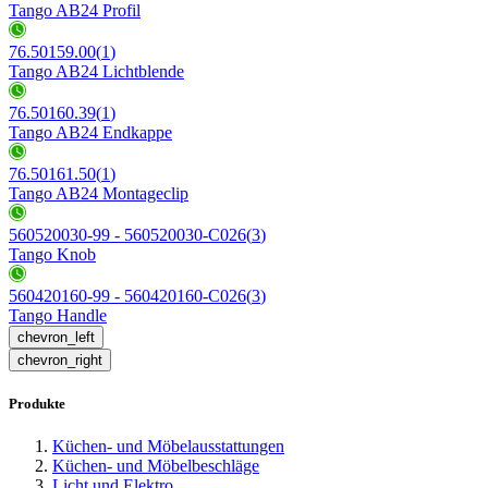
Tango AB24 Profil
76.50159.00
(
1
)
Tango AB24 Lichtblende
76.50160.39
(
1
)
Tango AB24 Endkappe
76.50161.50
(
1
)
Tango AB24 Montageclip
560520030-99 - 560520030-C026
(
3
)
Tango Knob
560420160-99 - 560420160-C026
(
3
)
Tango Handle
chevron_left
chevron_right
Produkte
Küchen- und Möbelausstattungen
Küchen- und Möbelbeschläge
Licht und Elektro