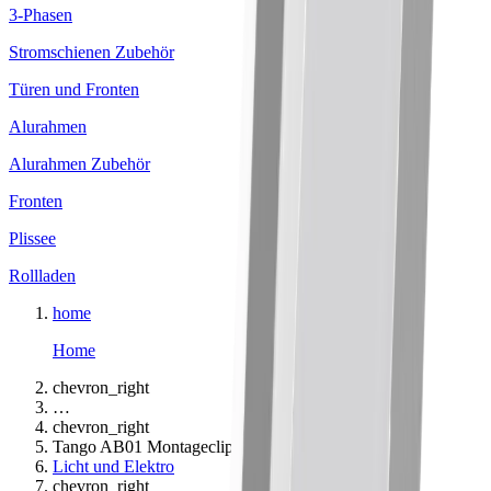
3-Phasen
Stromschienen Zubehör
Türen und Fronten
Alurahmen
Alurahmen Zubehör
Fronten
Plissee
Rollladen
home
Home
chevron_right
…
chevron_right
Tango AB01 Montageclip
Licht und Elektro
chevron_right