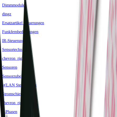
Dimmmodule
dingz
Ersatzartikel Steuerungen
Funkfernbedienungen
IR-Steuerungen
Sensortechnik
chevron_right
Sensoren
Sensorzubehör
WLAN Steuerungen
Stromschienen
chevron_right
1-Phasen