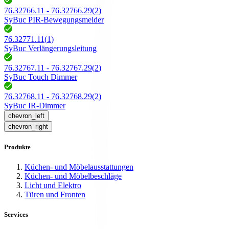
76.32766.11 - 76.32766.29
(
2
)
SyBuc PIR-Bewegungsmelder
76.32771.11
(
1
)
SyBuc Verlängerungsleitung
76.32767.11 - 76.32767.29
(
2
)
SyBuc Touch Dimmer
76.32768.11 - 76.32768.29
(
2
)
SyBuc IR-Dimmer
chevron_left
chevron_right
Produkte
Küchen- und Möbelausstattungen
Küchen- und Möbelbeschläge
Licht und Elektro
Türen und Fronten
Services