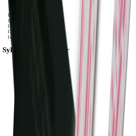
Steuerungen
chevron_right
Sensortechnik
chevron_right
Sensoren
chevron_right
SyBuc IR-Tür-Sensor
SyBuc IR-Tür-Sensor