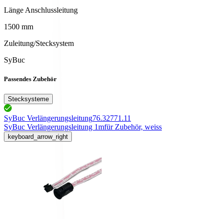
Länge Anschlussleitung
1500 mm
Zuleitung/Stecksystem
SyBuc
Passendes Zubehör
Stecksysteme
SyBuc Verlängerungsleitung
76.32771.11
SyBuc Verlängerungsleitung 1m
für Zubehör, weiss
keyboard_arrow_right