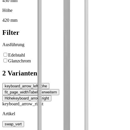
430 mm
Höhe
420 mm
Filter
Ausführung
Edelstahl
Glanzchrom
2 Varianten
keyboard_arrow_left
Höhe
fit_page_width
Tabelle erweitern
Höhe
keyboard_arrow_right
keyboard_arrow_right
Artikel
swap_vert