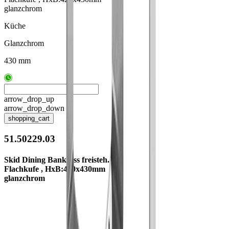
glanzchrom
Küche
Glanzchrom
430 mm
arrow_drop_up
arrow_drop_down
shopping_cart
51.50229.03
Skid Dining Bankfuss freisteh.
Flachkufe , HxB:420x430mm
glanzchrom