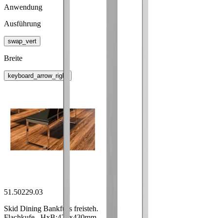
Anwendung
Ausführung
swap_vert
Breite
keyboard_arrow_right
51.50229.03
Skid Dining Bankfuss freisteh.
Flachkufe , HxB:420x430mm