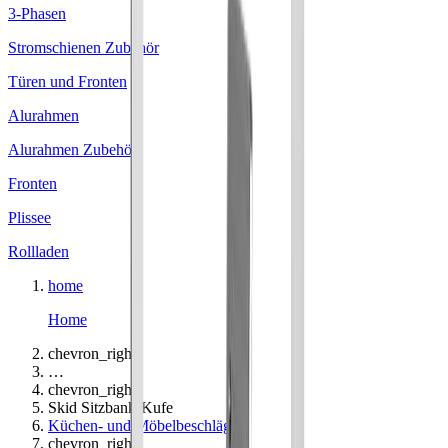
3-Phasen
Stromschienen Zubehör
Türen und Fronten
Alurahmen
Alurahmen Zubehör
Fronten
Plissee
Rollladen
home
Home
chevron_right
…
chevron_right
Skid Sitzbank-Kufe
Küchen- und Möbelbeschläge
chevron_right