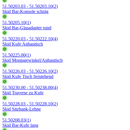
51.50203.03 - 51.50203.10
(
2
)
Skid Bar-Konsole schräg
51.50205.10
(
1
)
Skid Bar-Glasadapter rund
51.50220.03 - 51.50222.10
(
4
)
Skid Kufe Anbautisch
51.50225.00
(
1
)
Skid Montagewinkel/Anbautisch
51.50226.03 - 51.50226.10
(
2
)
Skid Kufe Tisch freistehend
51.50230.00 - 51.50238.00
(
4
)
Skid Traverse zu Kufe
51.50228.03 - 51.50228.10
(
2
)
Skid Sitzbank-Lehne
51.50208.03
(
1
)
Skid Bar-Kufe lang