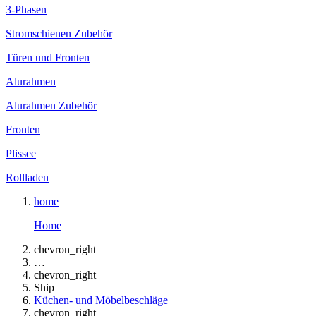
3-Phasen
Stromschienen Zubehör
Türen und Fronten
Alurahmen
Alurahmen Zubehör
Fronten
Plissee
Rollladen
home
Home
chevron_right
…
chevron_right
Ship
Küchen- und Möbelbeschläge
chevron_right