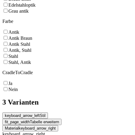
Edelstahloptik
Grau antik
Farbe
Antik
Antik Braun
Antik Stahl
Antik, Stahl
Stahl
Stahl, Antik
CradleToCradle
Ja
Nein
3 Varianten
keyboard_arrow_left
Stil
fit_page_width
Tabelle erweitern
Material
keyboard_arrow_right
keyboard_arrow_right