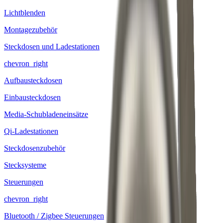
Lichtblenden
Montagezubehör
Steckdosen und Ladestationen
chevron_right
Aufbausteckdosen
Einbausteckdosen
Media-Schubladeneinsätze
Qi-Ladestationen
Steckdosenzubehör
Stecksysteme
Steuerungen
chevron_right
Bluetooth / Zigbee Steuerungen