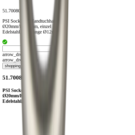
51.70080.10
PSI Sockel zu Handtuchhalter
Ø20mm/H=60mm, einzel
Edelstahl, für Stange Ø12mm
arrow_drop_up
arrow_drop_down
shopping_cart
51.70080.10
PSI Sockel zu Handtuchhalter
Ø20mm/H=60mm, einzel
Edelstahl, für Stange Ø12mm