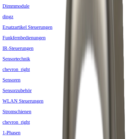
Dimmmodule
dingz
Ersatzartikel Steuerungen
Funkfernbedienungen
IR-Steuerungen
Sensortechnik
chevron_right
Sensoren
Sensorzubehör
WLAN Steuerungen
Stromschienen
chevron_right
1-Phasen