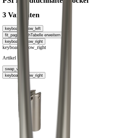
PSI Handtuchhalter Sockel
3 Varianten
keyboard_arrow_left
fit_page_width
Tabelle erweitern
keyboard_arrow_right
keyboard_arrow_right
Artikel
swap_vert
keyboard_arrow_right