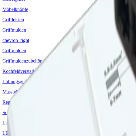
Möbelknöpfe
Griffleisten
Griffmulden
chevron_right
Griffmulden
Griffmuldenzubehör
Kochfeldverstärkungssteg
Lüftungsgitter
Massivholzschublade
Regalsysteme
Sockel und Tischfüsse
Licht und Elektro
LED-Strips