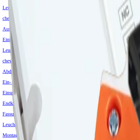
Leuchten
chevron_right
Aufbauleuchten
Einbauleuchten
Leuchtenzubehör
chevron_right
Abdeckkappe
Ein- / Aufbauringe
Einspeisungen
Endkappen
Fassungen
Leuchtmittel
Montageclip