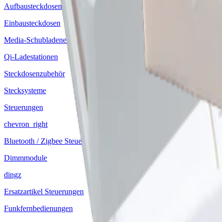
Aufbausteckdosen
Einbausteckdosen
Media-Schubladeneinsätze
Qi-Ladestationen
Steckdosenzubehör
Stecksysteme
Steuerungen
chevron_right
Bluetooth / Zigbee Steuerungen
Dimmmodule
dingz
Ersatzartikel Steuerungen
Funkfernbedienungen