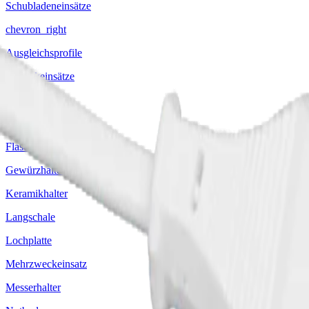
Schubladeneinsätze
chevron_right
Ausgleichsprofile
Besteckeinsätze
Broteinsatz
Einlageschale
Flaschenkorb
Gewürzhalter
Keramikhalter
Langschale
Lochplatte
Mehrzweckeinsatz
Messerhalter