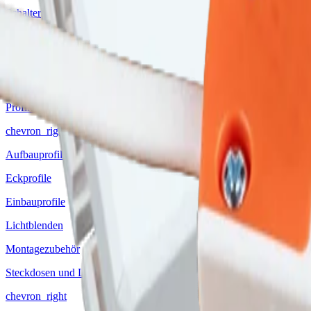
Schalter
Pendelleuchten
Stromschienen Leuchten
Netzteile
Profile
chevron_right
Aufbauprofile
Eckprofile
Einbauprofile
Lichtblenden
Montagezubehör
Steckdosen und Ladestationen
chevron_right