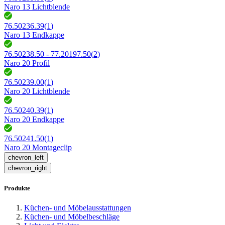
Naro 13 Lichtblende
76.50236.39
(
1
)
Naro 13 Endkappe
76.50238.50 - 77.20197.50
(
2
)
Naro 20 Profil
76.50239.00
(
1
)
Naro 20 Lichtblende
76.50240.39
(
1
)
Naro 20 Endkappe
76.50241.50
(
1
)
Naro 20 Montageclip
chevron_left
chevron_right
Produkte
Küchen- und Möbelausstattungen
Küchen- und Möbelbeschläge