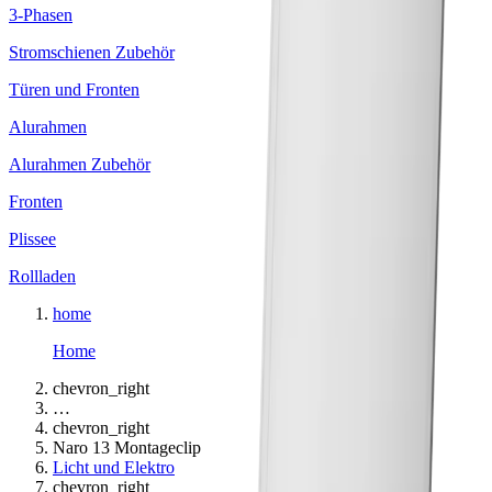
3-Phasen
Stromschienen Zubehör
Türen und Fronten
Alurahmen
Alurahmen Zubehör
Fronten
Plissee
Rollladen
home
Home
chevron_right
…
chevron_right
Naro 13 Montageclip
Licht und Elektro
chevron_right