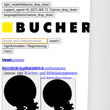
light_mode
Hell
arrow_drop_down
support_agent
+41 (0)71 666 71 71
arrow_drop_down
language
Deutsch
arrow_drop_down
search
login
Anmelden / Registrierung
menu
Menü
manufacturing
manufacturing
BUCHER Konfiguratoren
BUCHER Konfiguratoren
Küchen- und Möbelausstattungen
chevron_right
Küchen- und Möbelbeschläge
chevron_right
Licht und Elektro
chevron_right
Türen und Fronten
chevron_right
computer
light_mode
dark_mode
language
Deutsch
arrow_drop_down