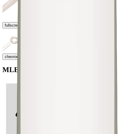
fullscreen
chevron_left
chevron_right
MLED Fassungen