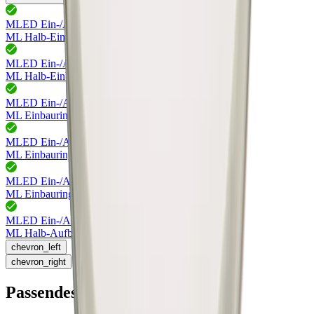
MLED Ein-/Aufbauringe
76.42320.06
ML Halb-Einbauring m'nickel
MLED Ein-/Aufbauringe
76.42320.39
ML Halb-Einbauring alufarbig
MLED Ein-/Aufbauringe
76.42321.06
ML Einbauring m'nickel
MLED Ein-/Aufbauringe
76.42321.11
ML Einbauring weiss
MLED Ein-/Aufbauringe
76.42321.39
ML Einbauring alufarbig
MLED Ein-/Aufbauringe
76.42322.06
ML Halb-Aufbauring m'nickel
chevron_left
chevron_right
Passendes Zubehör