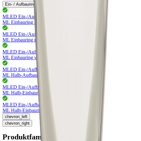
Ein- / Aufbauringe
Stecksysteme
MLED Ein-/Aufbauringe
76.42321.39
ML Einbauring alufarbig
MLED Ein-/Aufbauringe
76.42321.06
ML Einbauring m'nickel
MLED Ein-/Aufbauringe
76.42321.11
ML Einbauring weiss
MLED Ein-/Aufbauringe
76.42322.06
ML Halb-Aufbauring m'nickel
MLED Ein-/Aufbauringe
76.42320.39
ML Halb-Einbauring alufarbig
MLED Ein-/Aufbauringe
76.42320.06
ML Halb-Einbauring m'nickel
chevron_left
chevron_right
Produktfamilie MLED