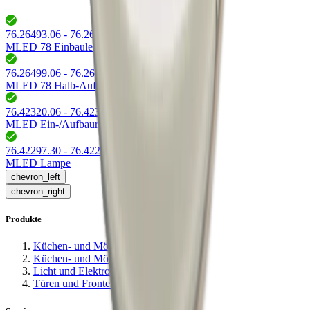
76.26493.06 - 76.26497.39
(
10
)
MLED 78 Einbauleuchten
76.26499.06 - 76.26500.06
(
2
)
MLED 78 Halb-Aufbauleuchte
76.42320.06 - 76.42322.06
(
6
)
MLED Ein-/Aufbauringe
76.42297.30 - 76.42297.40
(
2
)
MLED Lampe
chevron_left
chevron_right
Produkte
Küchen- und Möbelausstattungen
Küchen- und Möbelbeschläge
Licht und Elektro
Türen und Fronten