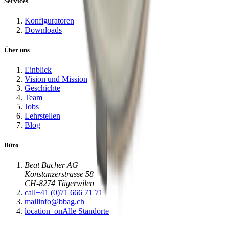
Services
Konfiguratoren
Downloads
Über uns
Einblick
Vision und Mission
Geschichte
Team
Jobs
Lehrstellen
Blog
Büro
Beat Bucher AG
Konstanzerstrasse 58
CH-8274 Tägerwilen
call
+41 (0)71 666 71 71
mail
info@bbag.ch
location_on
Alle Standorte