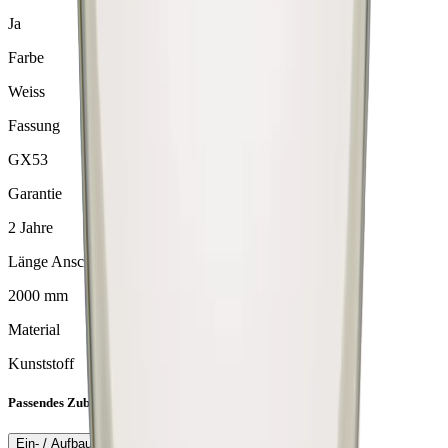
Ja
Farbe
Weiss
Fassung
GX53
Garantie
2 Jahre
Länge Anschlussleitung
2000 mm
Material
Kunststoff
Passendes Zubehör
Ein- / Aufbauringe
Stecksysteme