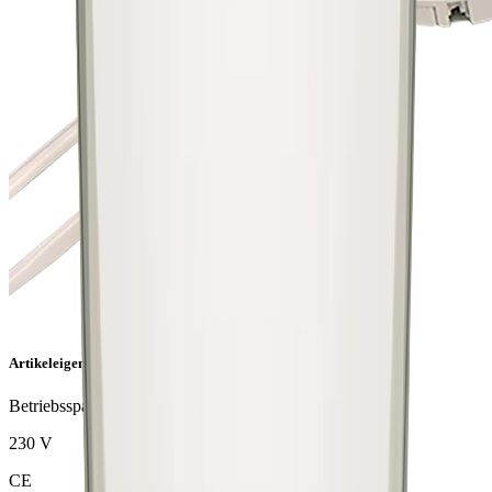
Artikeleigenschaften
Betriebsspannung
230 V
CE