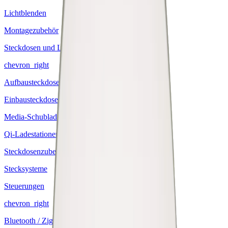
Lichtblenden
Montagezubehör
Steckdosen und Ladestationen
chevron_right
Aufbausteckdosen
Einbausteckdosen
Media-Schubladeneinsätze
Qi-Ladestationen
Steckdosenzubehör
Stecksysteme
Steuerungen
chevron_right
Bluetooth / Zigbee Steuerungen