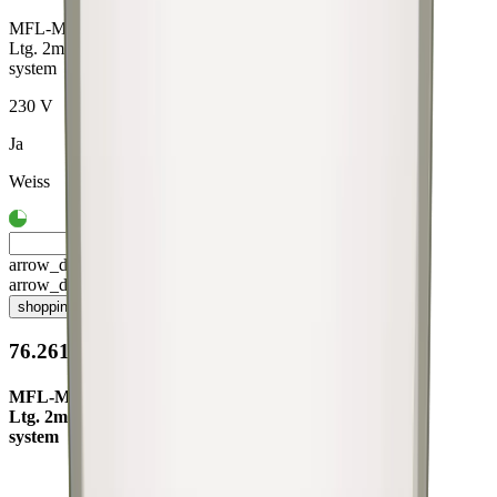
MFL-Montagefassung GX53
Ltg. 2m mit Round HV-Stecksy-
system
230 V
Ja
Weiss
arrow_drop_up
arrow_drop_down
shopping_cart
76.26120.00
MFL-Montagefassung GX53
Ltg. 2m mit Round HV-Stecksy-
system