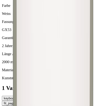
Farbe
Weiss
Fassung
GX53
Garantie
2 Jahre
Länge Anschlussleitung
2000 mm
Material
Kunststoff
1 Varianten
keyboard_arrow_left
Material
fit_page_width
Tabelle erweitern