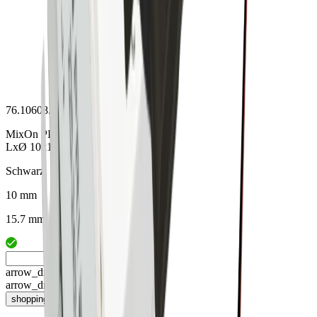
76.10608.29
MixOn PIR-Sensor schwarz
LxØ 10x13mm, Leitung 2m
Schwarz
10 mm
15.7 mm
arrow_drop_up
arrow_drop_down
shopping_cart