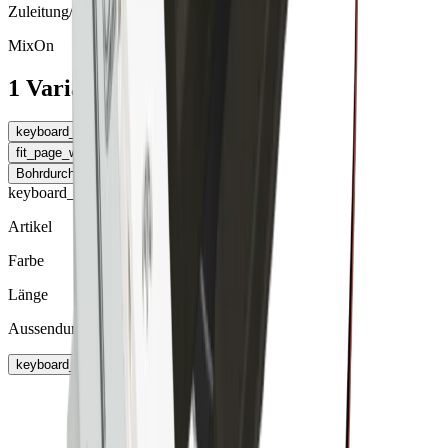
Zuleitung/Stecksystem
MixOn
1 Varianten
keyboard_arrow_left
Zuleitung/Stecksystem
fit_page_width
Tabelle erweitern
Bohrdurchmesser
keyboard_arrow_right
keyboard_arrow_right
Artikel
Farbe
Länge
Aussendurchmesser
keyboard_arrow_right