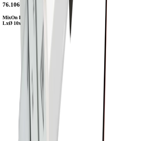
76.10608.29
MixOn PIR-Sensor schwarz
LxØ 10x13mm, Leitung 2m