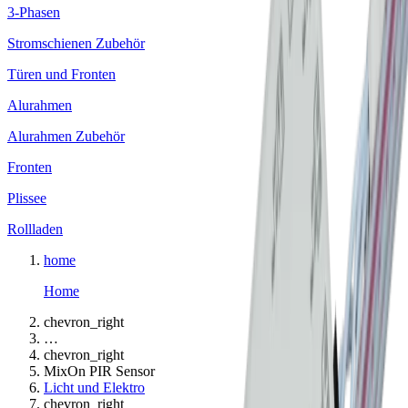
3-Phasen
Stromschienen Zubehör
Türen und Fronten
Alurahmen
Alurahmen Zubehör
Fronten
Plissee
Rollladen
home
Home
chevron_right
…
chevron_right
MixOn PIR Sensor
Licht und Elektro
chevron_right