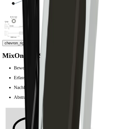
chevron_right
MixOn PIR Sensor
Bewegungsmelder für das MixOn Netzteil
Erfassungsdistanz: 1000 mm - 3000 mm
Nachlaufzeit: 3 min
Abstrahlwinkel: 100°