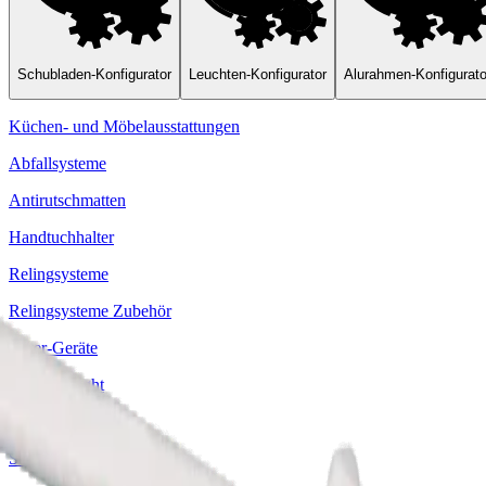
Schubladen-Konfigurator
Leuchten-Konfigurator
Alurahmen-Konfigurato
Küchen- und Möbelausstattungen
Abfallsysteme
Antirutschmatten
Handtuchhalter
Relingsysteme
Relingsysteme Zubehör
Ritter-Geräte
chevron_right
Einbaugeräte
Sockelstaubsauger