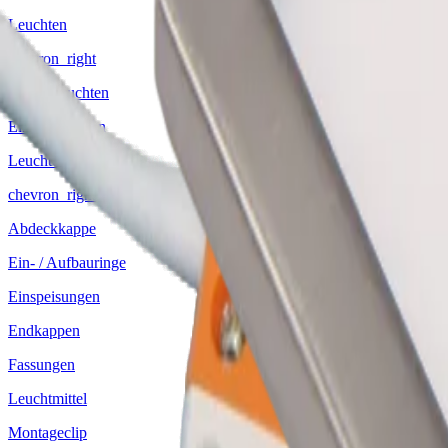
Leuchten
chevron_right
Aufbauleuchten
Einbauleuchten
Leuchtenzubehör
chevron_right
Abdeckkappe
Ein- / Aufbauringe
Einspeisungen
Endkappen
Fassungen
Leuchtmittel
Montageclip