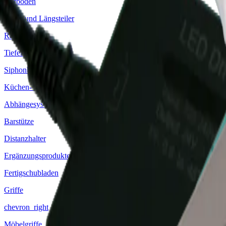
Nutboden
Quer- und Längsteiler
Rollenhalter
Tiefenausgleich
Siphonbleche
Küchen- und Möbelbeschläge
Abhängesystem
Barstütze
Distanzhalter
Ergänzungsprodukte
Fertigschubladen
Griffe
chevron_right
Möbelgriffe