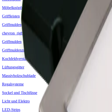
Möbelknöpfe
Griffleisten
Griffmulden
chevron_right
Griffmulden
Griffmuldenzubehör
Kochfeldverstärkungssteg
Lüftungsgitter
Massivholzschublade
Regalsysteme
Sockel und Tischfüsse
Licht und Elektro
LED-Strips