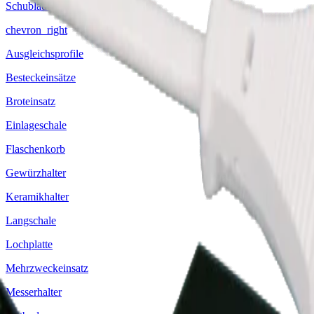
Schubladeneinsätze
chevron_right
Ausgleichsprofile
Besteckeinsätze
Broteinsatz
Einlageschale
Flaschenkorb
Gewürzhalter
Keramikhalter
Langschale
Lochplatte
Mehrzweckeinsatz
Messerhalter