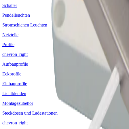
Schalter
Pendelleuchten
Stromschienen Leuchten
Netzteile
Profile
chevron_right
Aufbauprofile
Eckprofile
Einbauprofile
Lichtblenden
Montagezubehör
Steckdosen und Ladestationen
chevron_right