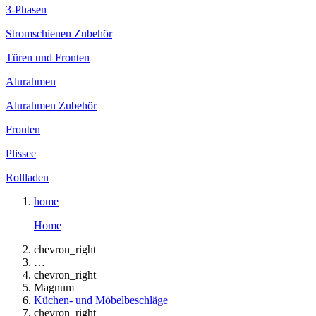
3-Phasen
Stromschienen Zubehör
Türen und Fronten
Alurahmen
Alurahmen Zubehör
Fronten
Plissee
Rollladen
home
Home
chevron_right
…
chevron_right
Magnum
Küchen- und Möbelbeschläge
chevron_right