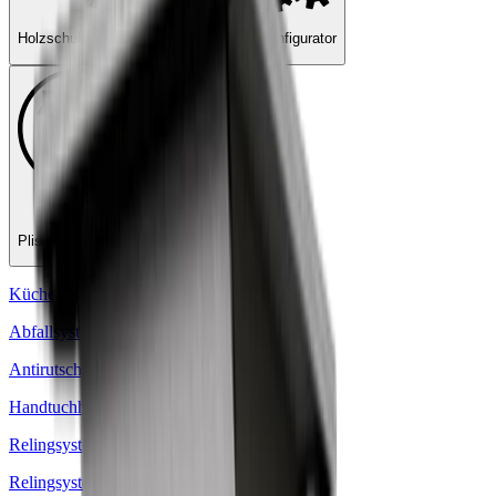
Holzschubladen-Konfigurator
Griffe-Konfigurator
Plissee-Konfigurator
Küchen- und Möbelausstattungen
Abfallsysteme
Antirutschmatten
Handtuchhalter
Relingsysteme
Relingsysteme Zubehör