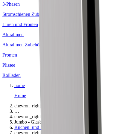
3-Phasen
Stromschienen Zubehör
Türen und Fronten
Alurahmen
Alurahmen Zubehör
Fronten
Plissee
Rollladen
home
Home
chevron_right
…
chevron_right
Jumbo - Glasbefestigungsset
Küchen- und Möbelbeschläge
chevron_right