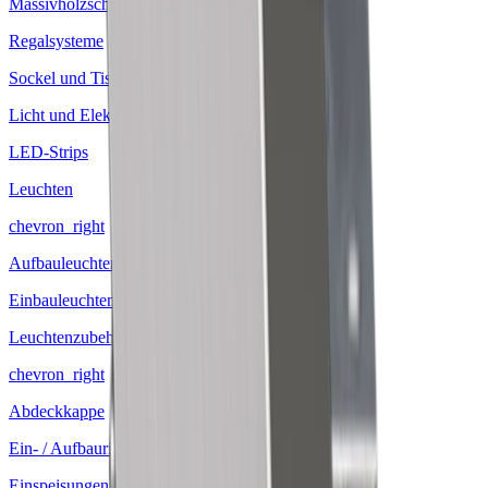
Massivholzschublade
Regalsysteme
Sockel und Tischfüsse
Licht und Elektro
LED-Strips
Leuchten
chevron_right
Aufbauleuchten
Einbauleuchten
Leuchtenzubehör
chevron_right
Abdeckkappe
Ein- / Aufbauringe
Einspeisungen