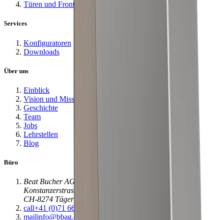
Türen und Fronten
Services
Konfiguratoren
Downloads
Über uns
Einblick
Vision und Mission
Geschichte
Team
Jobs
Lehrstellen
Blog
Büro
Beat Bucher AG
Konstanzerstrasse 58
CH-8274 Tägerwilen
call
+41 (0)71 666 71 71
mail
info@bbag.ch