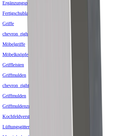
Ergänzungsprodukte
Fertigschubladen
Griffe
chevron_right
Möbelgriffe
Möbelknöpfe
Griffleisten
Griffmulden
chevron_right
Griffmulden
Griffmuldenzubehör
Kochfeldverstärkungssteg
Lüftungsgitter