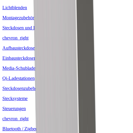
Lichtblenden
Montagezubehör
Steckdosen und Ladestationen
chevron_right
Aufbausteckdosen
Einbausteckdosen
Media-Schubladeneinsätze
Qi-Ladestationen
Steckdosenzubehör
Stecksysteme
Steuerungen
chevron_right
Bluetooth / Zigbee Steuerungen