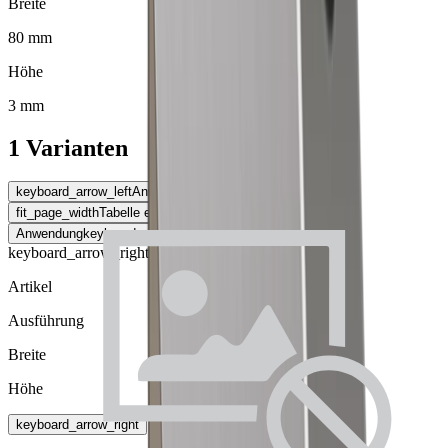
Breite
80 mm
Höhe
3 mm
1 Varianten
keyboard_arrow_left
Anwendung
fit_page_width
Tabelle erweitern
Anwendung
keyboard_arrow_right
keyboard_arrow_right
Artikel
Ausführung
Breite
Höhe
keyboard_arrow_right