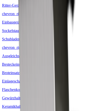
Ritter-Geräte
chevron_right
Einbaugeräte
Sockelstaubsauger
Schubladeneinsätze
chevron_right
Ausgleichsprofile
Besteckeinsätze
Broteinsatz
Einlageschale
Flaschenkorb
Gewürzhalter
Keramikhalter