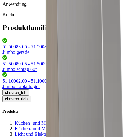
Anwendung
Küche
Produktfamilie Jumbo
51.50083.05 - 51.50088.29
(
6
)
Jumbo gerade
51.50089.05 - 51.50091.29
(
4
)
Jumbo schräg 60°
51.10002.00 - 51.10003.29
(
8
)
Jumbo Tablarträger
chevron_left
chevron_right
Produkte
Küchen- und Möbelausstattungen
Küchen- und Möbelbeschläge
Licht und Elektro