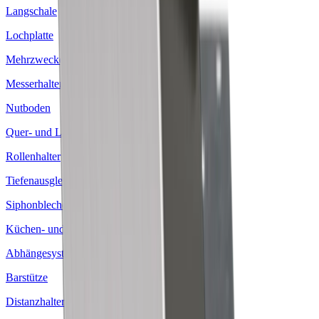
Langschale
Lochplatte
Mehrzweckeinsatz
Messerhalter
Nutboden
Quer- und Längsteiler
Rollenhalter
Tiefenausgleich
Siphonbleche
Küchen- und Möbelbeschläge
Abhängesystem
Barstütze
Distanzhalter