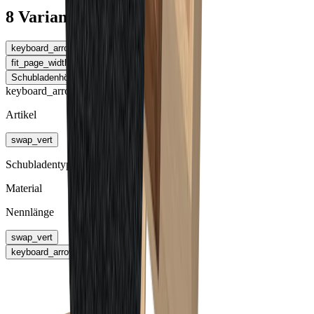
8 Varianten
keyboard_arrow_left
Tiefe
fit_page_width
Tabelle erweitern
Schubladenhöhe
keyboard_arrow_right
keyboard_arrow_right
Artikel
swap_vert
Schubladentyp
Material
Nennlänge
swap_vert
keyboard_arrow_right