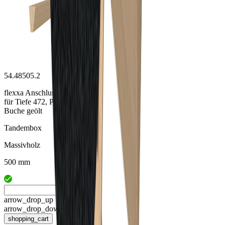
54.48505.2
flexxa Anschlussleiste TBX
für Tiefe 472, Paar
Buche geölt
Tandembox
Massivholz
500 mm
arrow_drop_up
arrow_drop_down
shopping_cart