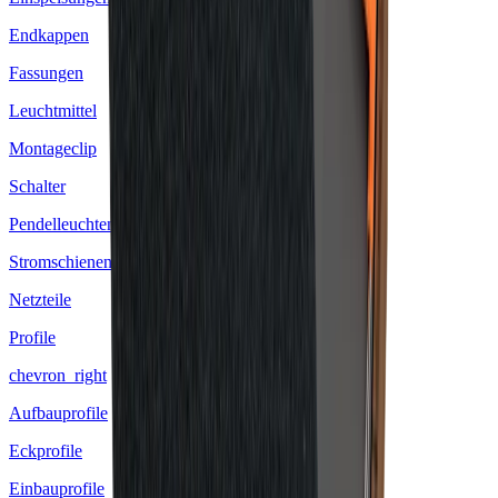
Endkappen
Fassungen
Leuchtmittel
Montageclip
Schalter
Pendelleuchten
Stromschienen Leuchten
Netzteile
Profile
chevron_right
Aufbauprofile
Eckprofile
Einbauprofile