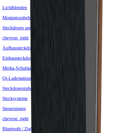
Lichtblenden
Montagezubehör
Steckdosen und Ladestationen
chevron_right
Aufbausteckdosen
Einbausteckdosen
Media-Schubladeneinsätze
Qi-Ladestationen
Steckdosenzubehör
Stecksysteme
Steuerungen
chevron_right
Bluetooth / Zigbee Steuerungen