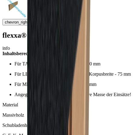
chevron_right
flexxa® Anschlussleisten
info
Inhaltsberechnung:
Für TANDEMBOX: Korpusbreite - 100 mm
Für LEGRABOX und Grass Vionaro: Korpusbreite - 75 mm
Für MERIVOBOX: Korpusbreite - 90 mm
Angegebene Breitenmasse sind effektive Masse der Einsätze!
Material
Massivholz
Schubladenhöhe