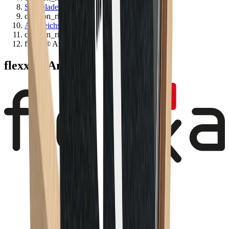
Schubladeneinsätze
chevron_right
Ausgleichsprofile
chevron_right
flexxa® Anschlussleisten
flexxa® Anschlussleisten