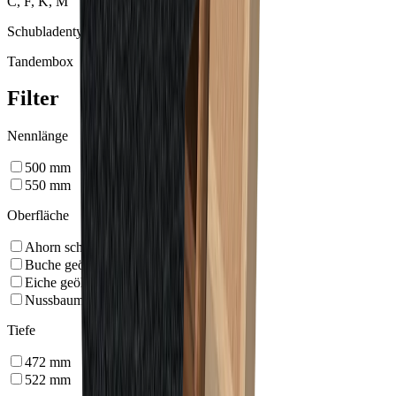
C, F, K, M
Schubladentyp
Tandembox
Filter
Nennlänge
500
mm
550
mm
Oberfläche
Ahorn schwarz geölt
Buche geölt
Eiche geölt
Nussbaum geölt
Tiefe
472
mm
522
mm