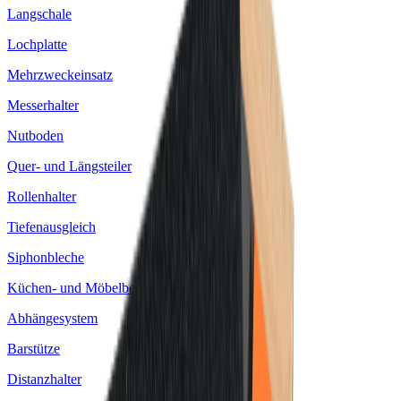
Langschale
Lochplatte
Mehrzweckeinsatz
Messerhalter
Nutboden
Quer- und Längsteiler
Rollenhalter
Tiefenausgleich
Siphonbleche
Küchen- und Möbelbeschläge
Abhängesystem
Barstütze
Distanzhalter