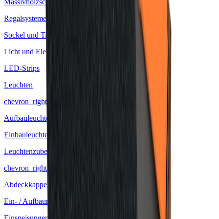
Massivholzschublade
Regalsysteme
Sockel und Tischfüsse
Licht und Elektro
LED-Strips
Leuchten
chevron_right
Aufbauleuchten
Einbauleuchten
Leuchtenzubehör
chevron_right
Abdeckkappe
Ein- / Aufbauringe
Einspeisungen