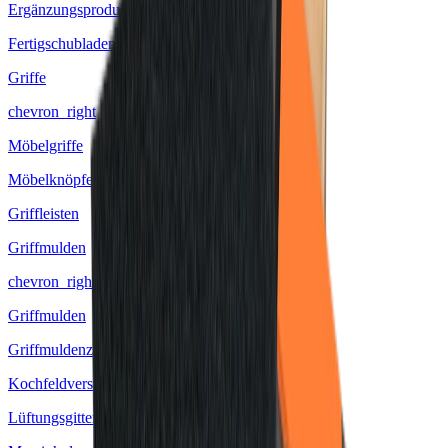
Ergänzungsprodukte
Fertigschubladen
Griffe
chevron_right
Möbelgriffe
Möbelknöpfe
Griffleisten
Griffmulden
chevron_right
Griffmulden
Griffmuldenzubehör
Kochfeldverstärkungssteg
Lüftungsgitter