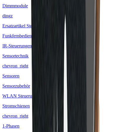
Dimmmodule
dingz
Ersatzartikel Steuerungen
Funkfernbedienungen
IR-Steuerungen
Sensortechnik
chevron_right
Sensoren
Sensorzubehör
WLAN Steuerungen
Stromschienen
chevron_right
1-Phasen