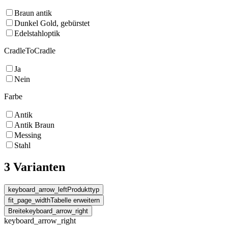
Braun antik
Dunkel Gold, gebürstet
Edelstahloptik
CradleToCradle
Ja
Nein
Farbe
Antik
Antik Braun
Messing
Stahl
3 Varianten
keyboard_arrow_left
Produkttyp
fit_page_width
Tabelle erweitern
Breite
keyboard_arrow_right
keyboard_arrow_right