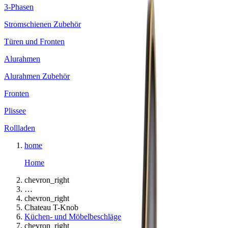
3-Phasen
Stromschienen Zubehör
Türen und Fronten
Alurahmen
Alurahmen Zubehör
Fronten
Plissee
Rollladen
home
Home
chevron_right
…
chevron_right
Chateau T-Knob
Küchen- und Möbelbeschläge
chevron_right