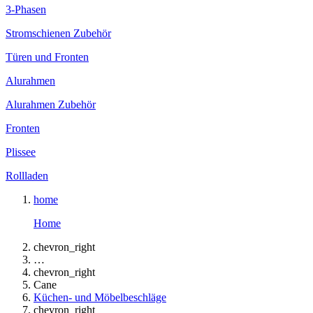
3-Phasen
Stromschienen Zubehör
Türen und Fronten
Alurahmen
Alurahmen Zubehör
Fronten
Plissee
Rollladen
home
Home
chevron_right
…
chevron_right
Cane
Küchen- und Möbelbeschläge
chevron_right