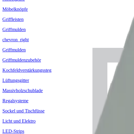
Möbelknöpfe
Griffleisten
Griffmulden
chevron_right
Griffmulden
Griffmuldenzubehör
Kochfeldverstärkungssteg
Lüftungsgitter
Massivholzschublade
Regalsysteme
Sockel und Tischfüsse
Licht und Elektro
LED-Strips