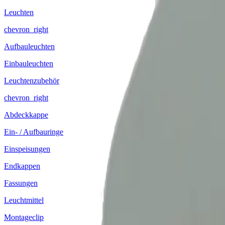
Leuchten
chevron_right
Aufbauleuchten
Einbauleuchten
Leuchtenzubehör
chevron_right
Abdeckkappe
Ein- / Aufbauringe
Einspeisungen
Endkappen
Fassungen
Leuchtmittel
Montageclip