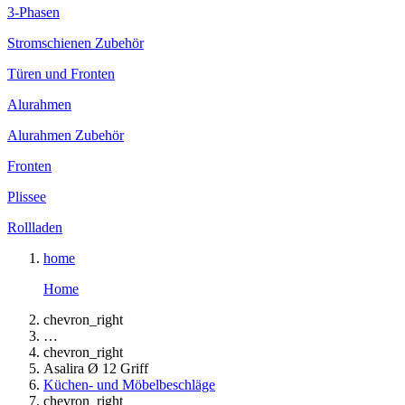
3-Phasen
Stromschienen Zubehör
Türen und Fronten
Alurahmen
Alurahmen Zubehör
Fronten
Plissee
Rollladen
home
Home
chevron_right
…
chevron_right
Asalira Ø 12 Griff
Küchen- und Möbelbeschläge
chevron_right