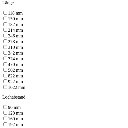
Länge
118
mm
150
mm
182
mm
214
mm
246
mm
278
mm
310
mm
342
mm
374
mm
470
mm
502
mm
822
mm
922
mm
1022
mm
Lochabstand
96
mm
128
mm
160
mm
192
mm