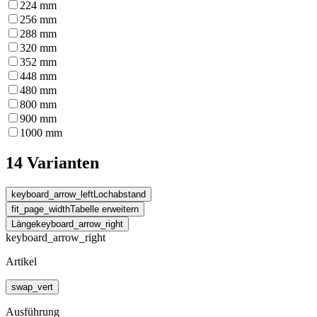
224
mm
256
mm
288
mm
320
mm
352
mm
448
mm
480
mm
800
mm
900
mm
1000
mm
14 Varianten
keyboard_arrow_left
Lochabstand
fit_page_width
Tabelle erweitern
Länge
keyboard_arrow_right
keyboard_arrow_right
Artikel
swap_vert
Ausführung