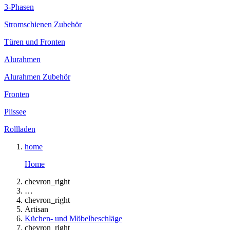
3-Phasen
Stromschienen Zubehör
Türen und Fronten
Alurahmen
Alurahmen Zubehör
Fronten
Plissee
Rollladen
home
Home
chevron_right
…
chevron_right
Artisan
Küchen- und Möbelbeschläge
chevron_right