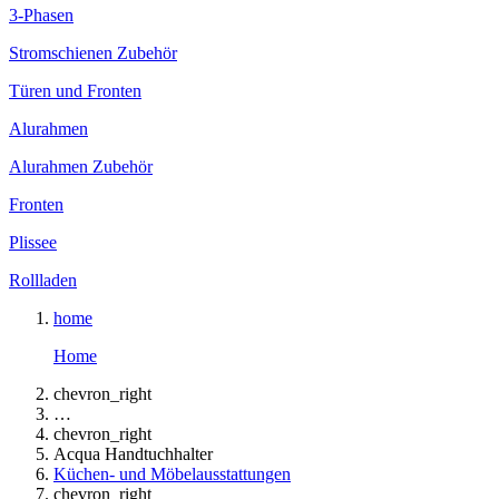
3-Phasen
Stromschienen Zubehör
Türen und Fronten
Alurahmen
Alurahmen Zubehör
Fronten
Plissee
Rollladen
home
Home
chevron_right
…
chevron_right
Acqua Handtuchhalter
Küchen- und Möbelausstattungen
chevron_right