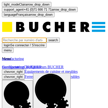
light_mode
Clair
arrow_drop_down
support_agent
+41 (0)71 666 71 71
arrow_drop_down
language
Français
arrow_drop_down
search
login
Se connecter / S'inscrire
menu
Menu
manufacturing
manufacturing
Configurateurs BUCHER
Configurateurs BUCHER
Équipements de cuisine et meubles
chevron_right
Ferrements pour cuisines et meubles
chevron_right
Lumière et électricité
chevron_right
Portes et faces
chevron_right
computer
light_mode
dark_mode
language
Français
arrow_drop_down