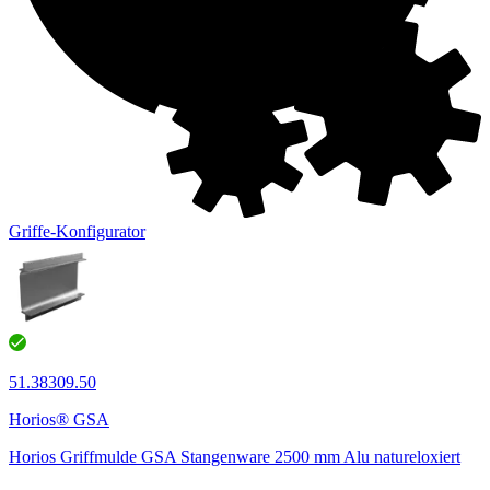
Griffe-Konfigurator
51.38309.50
Horios® GSA
Horios Griffmulde GSA Stangenware 2500 mm Alu natureloxiert