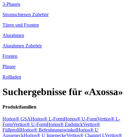
3-Phasen
Stromschienen Zubehör
Türen und Fronten
Alurahmen
Alurahmen Zubehör
Fronten
Plissee
Rollladen
Suchergebnisse für «Axossa»
Produktfamilien
Horios® GSA
Horios® L-Form
Horios® U-Form
Vertios® L-
Form
Vertios® U-Form
Horios® Endstück
Vertios®
Füllprofil
Horios® Befestigungswinkel
Horios® U
Ausseneck
Horios® U Innenecke
Vertios® Channel L
Vertios®