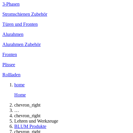
3-Phasen
Stromschienen Zubehör
Türen und Fronten
Alurahmen
Alurahmen Zubehör
Fronten
Plissee
Rollladen
home
Home
chevron_right
…
chevron_right
Lehren und Werkzeuge
BLUM Produkte
chevron_right