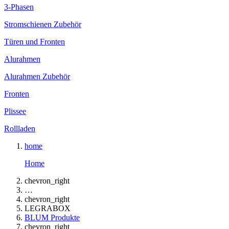
3-Phasen
Stromschienen Zubehör
Türen und Fronten
Alurahmen
Alurahmen Zubehör
Fronten
Plissee
Rollladen
home
Home
chevron_right
…
chevron_right
LEGRABOX
BLUM Produkte
chevron_right