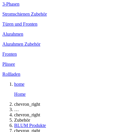
3-Phasen
Stromschienen Zubehör
Türen und Fronten
Alurahmen
Alurahmen Zubehör
Fronten
Plissee
Rollladen
home
Home
chevron_right
…
chevron_right
Zubehör
BLUM Produkte
chevron_right