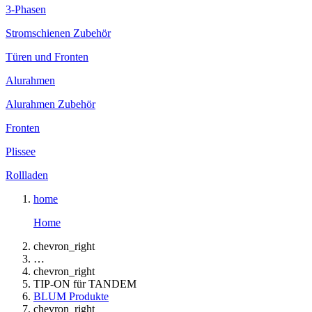
3-Phasen
Stromschienen Zubehör
Türen und Fronten
Alurahmen
Alurahmen Zubehör
Fronten
Plissee
Rollladen
home
Home
chevron_right
…
chevron_right
TIP-ON für TANDEM
BLUM Produkte
chevron_right