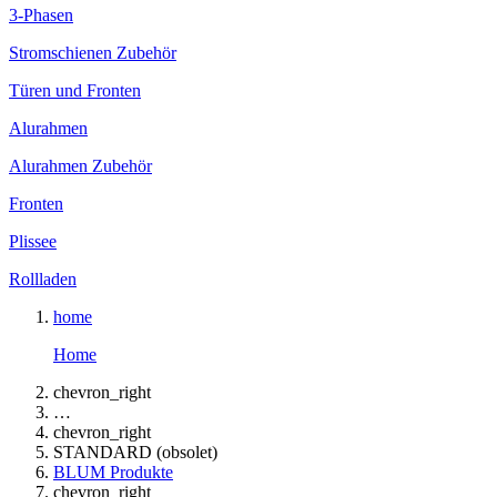
3-Phasen
Stromschienen Zubehör
Türen und Fronten
Alurahmen
Alurahmen Zubehör
Fronten
Plissee
Rollladen
home
Home
chevron_right
…
chevron_right
STANDARD (obsolet)
BLUM Produkte
chevron_right