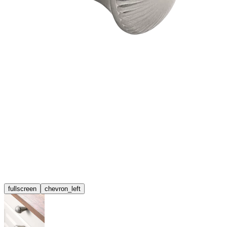
fullscreen
chevron_left