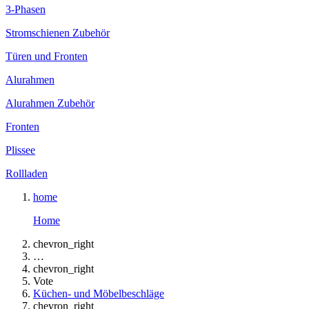
3-Phasen
Stromschienen Zubehör
Türen und Fronten
Alurahmen
Alurahmen Zubehör
Fronten
Plissee
Rollladen
home
Home
chevron_right
…
chevron_right
Vote
Küchen- und Möbelbeschläge
chevron_right