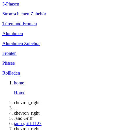
3-Phasen
Stromschienen Zubehör
Türen und Fronten
Alurahmen
Alurahmen Zubehör
Fronten
Plissee
Rollladen
home
Home
chevron_right
…
chevron_right
Jano Griff
jano-griff-1127
chevron_right